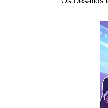
Os Desafios 