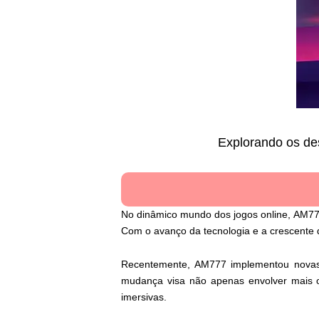
Explorando os des
No dinâmico mundo dos jogos online, AM77
Com o avanço da tecnologia e a crescente
Recentemente, AM777 implementou novas te
mudança visa não apenas envolver mais o
imersivas.