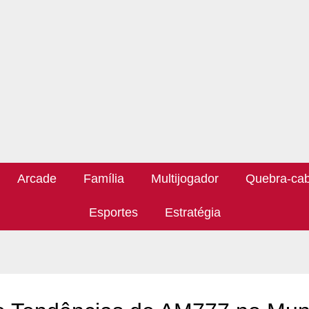
Arcade
Família
Multijogador
Quebra-ca
Esportes
Estratégia