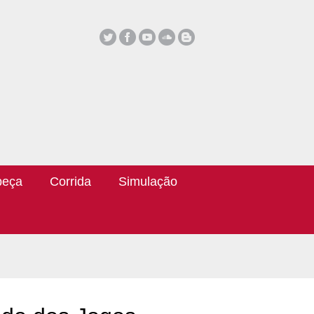
beça
Corrida
Simulação