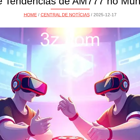
e Tendências de AM777 no Mu
HOME
/
CENTRAL DE NOTÍCIAS
/ 2025-12-17