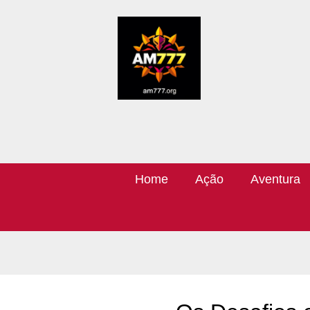
Home
Ação
Aventura