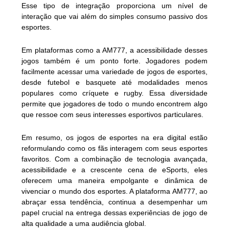
Esse tipo de integração proporciona um nível de
interação que vai além do simples consumo passivo dos
esportes.
Em plataformas como a AM777, a acessibilidade desses
jogos também é um ponto forte. Jogadores podem
facilmente acessar uma variedade de jogos de esportes,
desde futebol e basquete até modalidades menos
populares como críquete e rugby. Essa diversidade
permite que jogadores de todo o mundo encontrem algo
que ressoe com seus interesses esportivos particulares.
Em resumo, os jogos de esportes na era digital estão
reformulando como os fãs interagem com seus esportes
favoritos. Com a combinação de tecnologia avançada,
acessibilidade e a crescente cena de eSports, eles
oferecem uma maneira empolgante e dinâmica de
vivenciar o mundo dos esportes. A plataforma AM777, ao
abraçar essa tendência, continua a desempenhar um
papel crucial na entrega dessas experiências de jogo de
alta qualidade a uma audiência global.