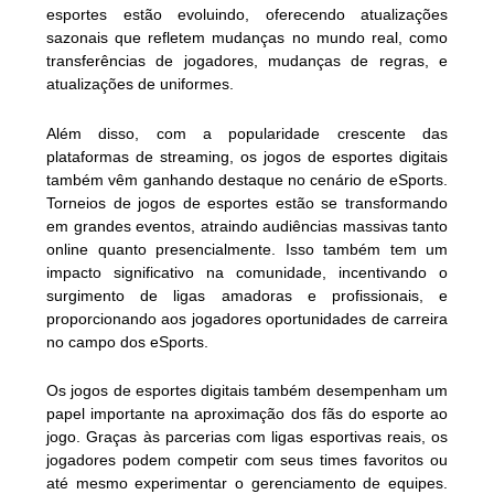
esportes estão evoluindo, oferecendo atualizações
sazonais que refletem mudanças no mundo real, como
transferências de jogadores, mudanças de regras, e
atualizações de uniformes.
Além disso, com a popularidade crescente das
plataformas de streaming, os jogos de esportes digitais
também vêm ganhando destaque no cenário de eSports.
Torneios de jogos de esportes estão se transformando
em grandes eventos, atraindo audiências massivas tanto
online quanto presencialmente. Isso também tem um
impacto significativo na comunidade, incentivando o
surgimento de ligas amadoras e profissionais, e
proporcionando aos jogadores oportunidades de carreira
no campo dos eSports.
Os jogos de esportes digitais também desempenham um
papel importante na aproximação dos fãs do esporte ao
jogo. Graças às parcerias com ligas esportivas reais, os
jogadores podem competir com seus times favoritos ou
até mesmo experimentar o gerenciamento de equipes.