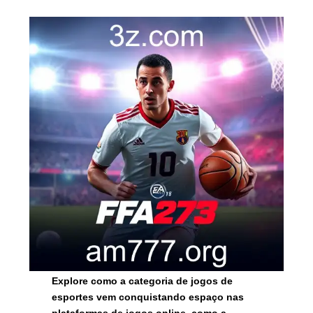
Explore como a categoria de jogos de
esportes vem conquistando espaço nas
plataformas de jogos online, como a