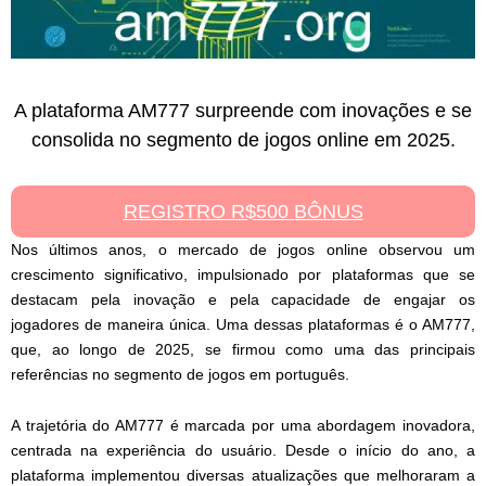
A plataforma AM777 surpreende com inovações e se
consolida no segmento de jogos online em 2025.
REGISTRO R$500 BÔNUS
Nos últimos anos, o mercado de jogos online observou um
crescimento significativo, impulsionado por plataformas que se
destacam pela inovação e pela capacidade de engajar os
jogadores de maneira única. Uma dessas plataformas é o AM777,
que, ao longo de 2025, se firmou como uma das principais
referências no segmento de jogos em português.
A trajetória do AM777 é marcada por uma abordagem inovadora,
centrada na experiência do usuário. Desde o início do ano, a
plataforma implementou diversas atualizações que melhoraram a