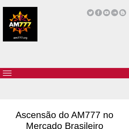
Ascensão do AM777 no
Mercado Brasileiro