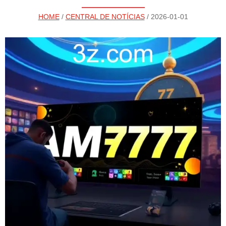
HOME
/
CENTRAL DE NOTÍCIAS
/ 2026-01-01