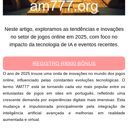
Neste artigo, exploramos as tendências e inovações
no setor de jogos online em 2025, com foco no
impacto da tecnologia de IA e eventos recentes.
REGISTRO R$500 BÔNUS
O ano de 2025 trouxe uma onda de inovações no mundo dos jogos
online, influenciado pelas constantes evoluções tecnológicas. O
termo 'AM777' está se tornando cada vez mais popular entre os
entusiastas de jogos em sites em português, refletindo uma
crescente demanda por experiências digitais mais imersivas. Esta
mudança é impulsionada principalmente pela integração de
inteligência artificial avançada e melhorias em realidade
aumentada e virtual.