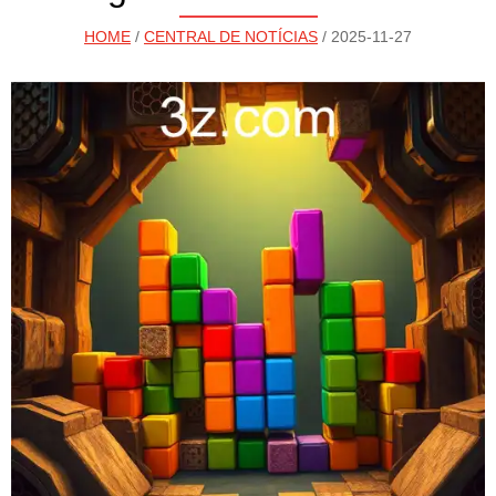
HOME
/
CENTRAL DE NOTÍCIAS
/ 2025-11-27