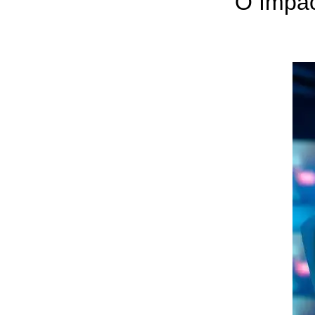
O Impac