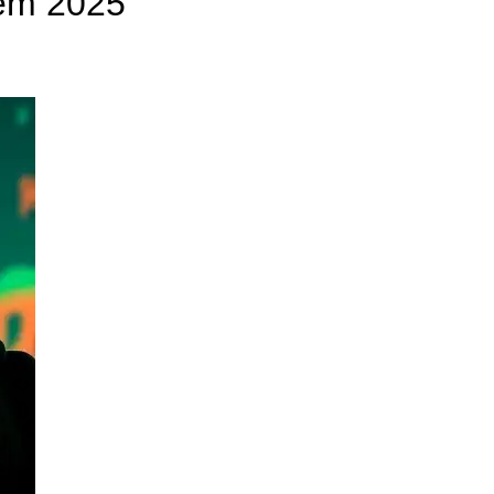
 em 2025