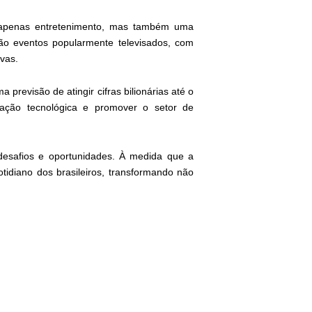
 apenas entretenimento, mas também uma
são eventos popularmente televisados, com
vas.
previsão de atingir cifras bilionárias até o
vação tecnológica e promover o setor de
 desafios e oportunidades. À medida que a
otidiano dos brasileiros, transformando não