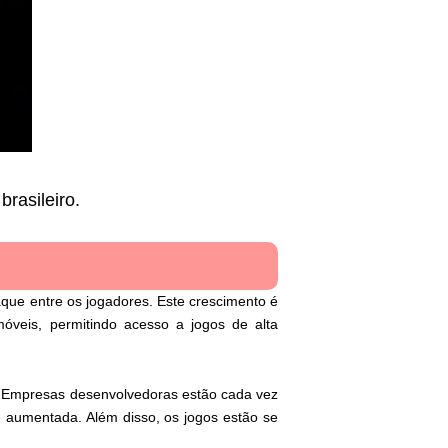
rasileiro.
que entre os jogadores. Este crescimento é
móveis, permitindo acesso a jogos de alta
. Empresas desenvolvedoras estão cada vez
 e aumentada. Além disso, os jogos estão se