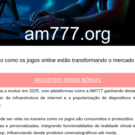
o como os jogos online estão transformando o mercado b
REGISTRO R$500 BÔNUS
nua a evoluir em 2025, com plataformas como a AM777 ganhando desta
 da infraestrutura de internet e a popularização de dispositivos 
.
ode ser vista na maneira como os jogos são consumidos e produzidos
as e personalizadas, integrando funcionalidades de realidade virtual
op, influenciando desde produtos cinematográficos até moda.