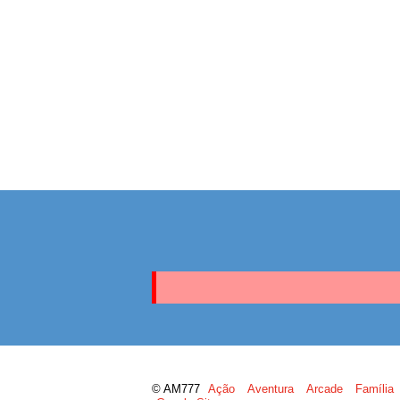
© AM777
Ação
Aventura
Arcade
Família