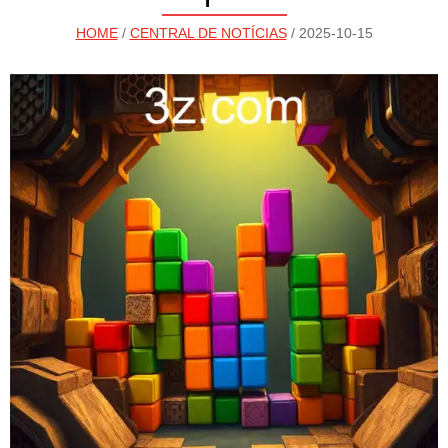
HOME
/
CENTRAL DE NOTÍCIAS
/ 2025-10-15