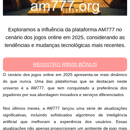
Exploramos a influência da plataforma AM777 no
cenário dos jogos online em 2025, considerando as
tendências e mudanças tecnológicas mais recentes.
REGISTRO R$500 BÔNUS
O cenário dos jogos online em 2025 apresenta-se mais dinâmico
do que nunca. Uma das plataformas que se destacam neste
universo é a AM777, que tem conquistado a preferência dos
jogadores por sua abordagem inovadora e serviços diferenciados.
Nos últimos meses, a AM777 lançou uma série de atualizações
significativas, incluindo sofisticados algoritmos de inteligência
artificial que melhoram a experiência dos usuários. Essas
atualizações não apenas proporcionam um ambiente de jogo mais