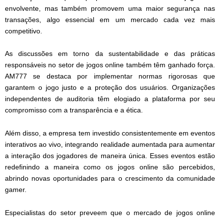
envolvente, mas também promovem uma maior segurança nas
transações, algo essencial em um mercado cada vez mais
competitivo.
As discussões em torno da sustentabilidade e das práticas
responsáveis no setor de jogos online também têm ganhado força.
AM777 se destaca por implementar normas rigorosas que
garantem o jogo justo e a proteção dos usuários. Organizações
independentes de auditoria têm elogiado a plataforma por seu
compromisso com a transparência e a ética.
Além disso, a empresa tem investido consistentemente em eventos
interativos ao vivo, integrando realidade aumentada para aumentar
a interação dos jogadores de maneira única. Esses eventos estão
redefinindo a maneira como os jogos online são percebidos,
abrindo novas oportunidades para o crescimento da comunidade
gamer.
Especialistas do setor preveem que o mercado de jogos online